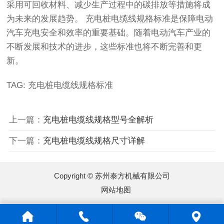
采用可回收材料、减少生产过程中的碳排放等措施将成
为未来的发展趋势。 充电桩电缆线规格标准是保障电动
汽车充电安全和效率的重要基础。随着电动汽车产业的
不断发展和技术的进步，这些标准也将不断完善和更
新。
TAG:
充电桩电缆线规格标准
上一篇：
充电桩电缆线规格型号全解析
下一篇：
充电桩电缆线规格尺寸详解
Copyright © 苏州泰方机械有限公司
网站地图