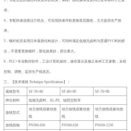
3．专
配先进
的辐照料双层共挤机头，保障产品绝缘厚度及同心度等各种工艺要
求
。
4．专
配快速
连接法兰机头，可实现快速停机更换双层颜色，大大提高生产效
率。
5．螺杆机
筒采用
日本最新结构设计，可同时
满足低烟无卤
料与普通PVC料的挤
出，不需要更换螺杆，塑化效果好，挤出量大。
6．PLC+专业数控软件，工业计算机操控，储存显示及修正各种工艺参数，全程
控制、调整、监控生产线状态。
三
、
【技术规格 Technique Specifications】：
规格型号
SF
-70+80
SF
-80+90
SF
-
7
0+90
押出材料
低烟无卤
料、XL-PE
、
辐照
交联
等
动力放线或被动放
动力放线或被动放
动力放线或被动放
放线型式
线
线
线
放线线轴
PN500-630
PN500-630
PN
63
0-
1250