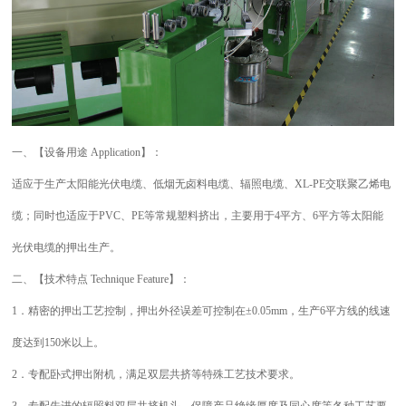
一
、
【设备用途 Application】：
适应于生产太阳能光伏电缆、
低烟无卤
料电缆、辐照电缆、XL-PE交联聚乙烯电
缆；同时也适应于PVC、PE等常规塑料挤出，主要用于4平方、6平方等太阳能
光伏电缆的押出生产。
二
、
【技术特点 Technique Feature】：
1．精密的押出工艺控制，押出外径误差可控制在±0.05mm，生产6平方线的线速
度达到150米以上
。
2．专配卧式押出附机，满足双层共挤等特殊工艺技术要求。