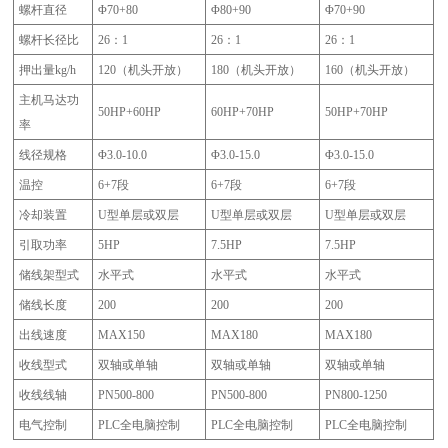
螺杆直径
Φ70+80
Φ80+90
Φ
7
0+90
螺杆长径比
26：1
26：1
26：1
押出
量
kg/h
120（机头开放）
180（机头开放）
1
6
0（机头开放）
主机马达功
50HP+60HP
60HP+70HP
5
0HP+70HP
率
线径规格
Φ3.0-10.0
Φ3.0-15.0
Φ3.0-15.0
温控
6+7段
6+7段
6+7段
冷却装置
U型单层或双层
U型单层或双层
U型单层或双层
引取功率
5HP
7.5HP
7.5HP
储线架型式
水平式
水平式
水平式
储线长度
200
200
200
出线速度
MAX150
MAX180
MAX180
收线型式
双轴或单轴
双轴或单轴
双轴或单轴
收线线轴
PN500-800
PN500-800
PN
8
00-
1250
电气控制
PLC全电脑控制
PLC全电脑控制
PLC全电脑控制